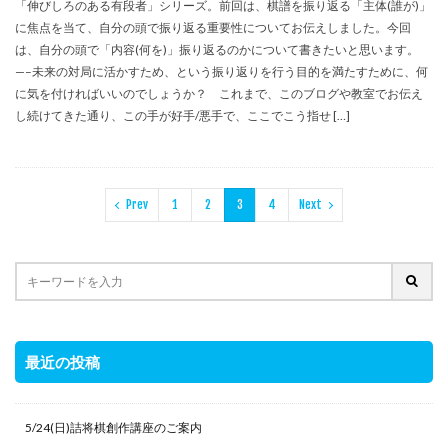
「伸びしろのある有段者」シリーズ。前回は、棋譜を振り返る「主体(誰が)」
に焦点を当て、自分の頭で振り返る重要性についてお伝えしました。今回
は、自分の頭で「内容(何を)」振り返るのかについて書きたいと思います。
—–未来の対局に活かすため、という振り返りを行う目的を満たすために、何
に気を付ければいいのでしょうか？ これまで、このブログや教室でお伝え
し続けてきた通り、この手が好手/悪手で、ここでこう指せ […]
Prev
1
2
3
4
Next
最近の投稿
5/24(日)詰将棋創作講座のご案内