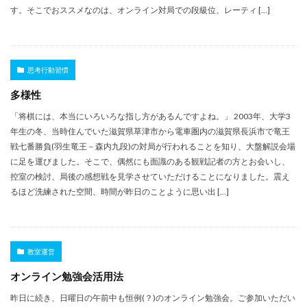
す。そこでおススメなのは、オンライン対局での段級位、レーティ […]
思考行動習慣
多様性
「将棋には、本当にいろいろな指し方があるんですよね。」 2003年、大学3
年生の冬、当時住んでいた滋賀県草津市から電車圏内の滋賀県長浜市で竜王
戦七番勝負(羽生竜王－森内九段)の対局が行われることを知り、大盤解説会場
に足を運びました。そこで、偶然にも面識のある観戦記者の方とお会いし、
控室の検討、局後の感想戦を見学させていただけることになりました。震え
るほど洗練された空間、時間が昨日のことように思い出 […]
教室運営
オンライン勉強会活用法
昨日に続き、日曜日の午前中も恒例(？)のオンライン勉強会。ご参加いただい