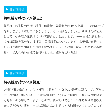
思考行動習慣
将棋親が持つべき視点2
前回は、お子様の目標、課題、解決策、効果測定の4点を把握し、そのループ
を回しながら上達していきましょう、という話をしました。今回はその補足
として、その際の注意点について書きたいと思います。 ——- 目標が決まらな
ければ課題を示せない まずは、目標設定について。必ず、お子様ご自身、も
しくはご家族で相談して目標を決めましょう。その際、現時点の実力は考慮
せず、どんな高い目標でも構いません。確からしい考え […]
思考行動習慣
将棋親が持つべき視点1
2年間将棋の先生をして、並行して将棋キッズ(小2の息子)の親もして、何かに
一生懸命取り組むのは「子供の成長物語であるのと同時に、親の成長物語で
もある」のを感じています。なので、教室だけでなく、出来る限り道場や大
会に足を運び、将棋キッズの親御さんとお話しする時間をとても大切にして