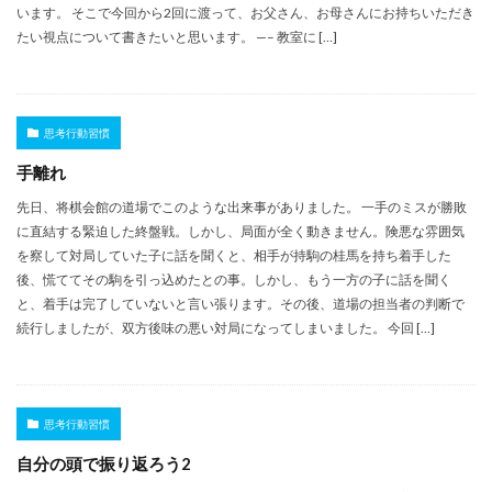
います。 そこで今回から2回に渡って、お父さん、お母さんにお持ちいただき
たい視点について書きたいと思います。 —– 教室に […]
思考行動習慣
手離れ
先日、将棋会館の道場でこのような出来事がありました。 一手のミスが勝敗
に直結する緊迫した終盤戦。しかし、局面が全く動きません。険悪な雰囲気
を察して対局していた子に話を聞くと、相手が持駒の桂馬を持ち着手した
後、慌ててその駒を引っ込めたとの事。しかし、もう一方の子に話を聞く
と、着手は完了していないと言い張ります。その後、道場の担当者の判断で
続行しましたが、双方後味の悪い対局になってしまいました。 今回 […]
思考行動習慣
自分の頭で振り返ろう2