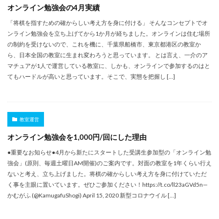
オンライン勉強会の4月実績
「将棋を指すための確からしい考え方を身に付ける」 そんなコンセプトでオ
ンライン勉強会を立ち上げてから1か月が経ちました。オンラインは住む場所
の制約を受けないので、これを機に、千葉県船橋市、東京都港区の教室か
ら、日本全国の教室に生まれ変わろうと思っています。 とは言え、一介のア
マチュアが1人で運営している教室に、しかも、オンラインで参加するのはと
てもハードルが高いと思っています。そこで、実態を把握し […]
教室運営
オンライン勉強会を1,000円/回にした理由
●重要なお知らせ●4月から新たにスタートした受講生参加型の「オンライン勉
強会」(原則、毎週土曜日AM開催)のご案内です。対面の教室を1年くらい行え
ないと考え、立ち上げました。将棋の確からしい考え方を身に付けていただ
く事を主眼に置いています。ぜひご参加ください！https://t.co/ll23aGVd5n—
かむがふ (@KamugafuShogi) April 15, 2020 新型コロナウイル […]