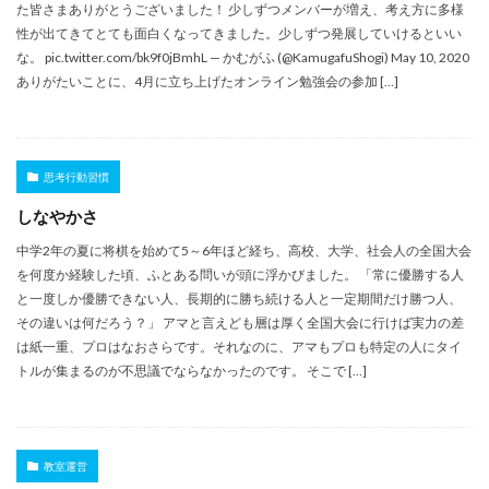
た皆さまありがとうございました！ 少しずつメンバーが増え、考え方に多様
性が出てきてとても面白くなってきました。少しずつ発展していけるといい
な。 pic.twitter.com/bk9f0jBmhL — かむがふ (@KamugafuShogi) May 10, 2020
ありがたいことに、4月に立ち上げたオンライン勉強会の参加 […]
思考行動習慣
しなやかさ
中学2年の夏に将棋を始めて5～6年ほど経ち、高校、大学、社会人の全国大会
を何度か経験した頃、ふとある問いが頭に浮かびました。 「常に優勝する人
と一度しか優勝できない人、長期的に勝ち続ける人と一定期間だけ勝つ人、
その違いは何だろう？」 アマと言えども層は厚く全国大会に行けば実力の差
は紙一重、プロはなおさらです。それなのに、アマもプロも特定の人にタイ
トルが集まるのが不思議でならなかったのです。 そこで […]
教室運営