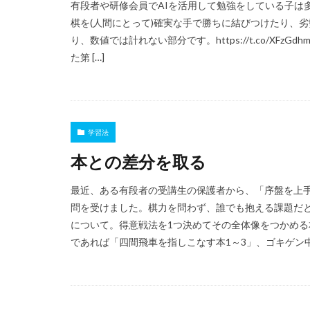
有段者や研修会員でAIを活用して勉強をしている子は
棋を(人間にとって)確実な手で勝ちに結びつけたり、劣
り、数値では計れない部分です。https://t.co/XFzGdhmhMs 
た第 […]
学習法
本との差分を取る
最近、ある有段者の受講生の保護者から、「序盤を上手
問を受けました。棋力を問わず、誰でも抱える課題だと
について。得意戦法を1つ決めてその全体像をつかめ
であれば「四間飛車を指しこなす本1～3」、ゴキゲン中