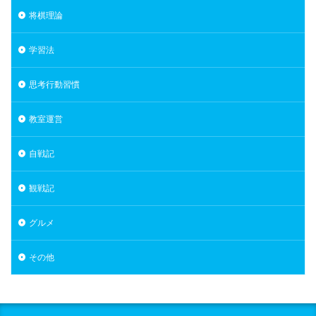
将棋理論
学習法
思考行動習慣
教室運営
自戦記
観戦記
グルメ
その他