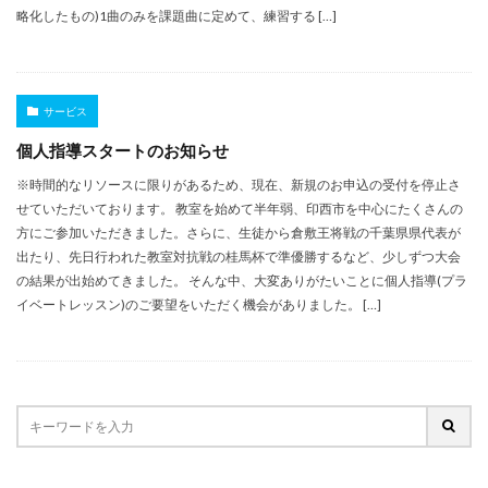
略化したもの)1曲のみを課題曲に定めて、練習する […]
サービス
個人指導スタートのお知らせ
※時間的なリソースに限りがあるため、現在、新規のお申込の受付を停止さ
せていただいております。 教室を始めて半年弱、印西市を中心にたくさんの
方にご参加いただきました。さらに、生徒から倉敷王将戦の千葉県県代表が
出たり、先日行われた教室対抗戦の桂馬杯で準優勝するなど、少しずつ大会
の結果が出始めてきました。 そんな中、大変ありがたいことに個人指導(プラ
イベートレッスン)のご要望をいただく機会がありました。 […]