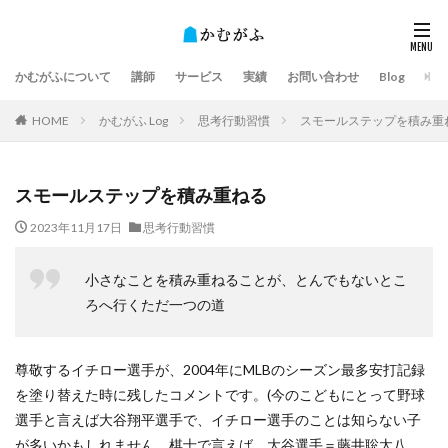
かむがふについて
講師
サービス
実績
お問い合わせ
Blog
HOME
かむがふ Log
思考行動習慣
スモールステップを積み重
スモールステップを積み重ねる
2023年11月17日
思考行動習慣
小さなことを積み重ねることが、とんでもないとこ
ろへ行くただ一つの道
尊敬するイチロー選手が、2004年にMLBのシーズン最多安打記録
を塗り替えた時に残したコメントです。(今のこどもにとって野球
選手と言えば大谷翔平選手で、イチロー選手のことは知らない子
が多いかもしれません。棋士で言えば、大谷選手＝藤井聡太八