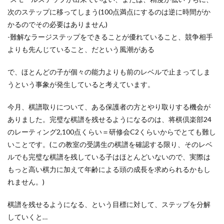
次のステップに移ってしまう(100点満点にするのは逆に時間がか
かるのでその必要はありません)
-難解なラージステップをできることが優れていること、競争相手
よりも先んじていること、だという風潮がある
で、ほとんどの子が個々の能力よりも前のレベルで止まってしま
うという事象が発生していると考えています。
今月、棋譜取りについて、ある保護者の方とやり取りする機会が
ありました。完璧な棋譜を残せるようになるのは、将棋倶楽部24
のレーティング2,100点くらい＝研修会C2くらいからでとても難し
いことです。(この教室の受講生の棋譜を確認する限り、そのレベ
ルでも完璧な棋譜を残している子はほとんどいないので、実際は
もっと高い棋力に加えて年齢による頭の成長を求められるかもし
れません。)
棋譜を残せるようになる、という目標に対して、ステップを分解
していくと…