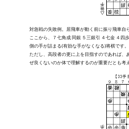
対急戦の失敗例。居飛車が動く前に振り飛車自
ここから、７七角成 同銀 ５三銀引 ４七金 ４
側の手が詰まる(有効な手がなくなる)将棋です。
ただし、高段者の更に上を目指すのであれば、
ぜ良くないのか体で理解するのが重要だとも考