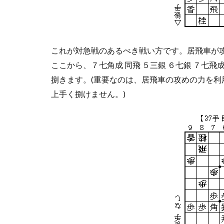
これが対急戦のあるべき戦い方です。居飛車が
ここから、７七角成 同飛 ５三銀 ６七銀 ７七
捌きます。(重要なのは、居飛車の攻めの力を
上手く捌けません。)