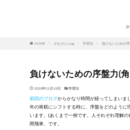
か
HOME
かむがふ Log
学習法
負けないための序
負けないための序盤力(角
2020年11月19日
学習法
前回のブログ
からかなり時間が経ってしまいま
年の将棋にシフトする時に、序盤をどのように
います。(あくまで一例です。人それぞれ理解の
間飛車、です。