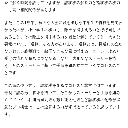
斉に解く時間を設けていますが、詰将棋の解答力と指将棋の棋力
には高い相関関係があります。
また、この1年半、様々な大会に顔を出し小中学生の将棋を見てわ
かったのが、小中学生の棋力は、敵玉を捕まえる力とほぼ同じで
あること。その敵玉を捕まえる力を因数分解していくと、大きな
要素の1つに「逆算」する力があります。逆算とは、見通しの立た
ない難しい終盤戦で、敵玉がこんな風に捕まる、こういう攻めと
受けの流れが勝ちにつながる、など、大まかなストーリーを描
き、そのストーリーに基いて手順を組み立てていくプロセスのこ
とです。
この頭の使い方は、詰将棋を創るプロセスと非常に似ています。
最初に詰み形、収束を描いて、そこからストーリーと手順を組み
立てていく。谷川浩司九段や藤井聡太七段など詰将棋の創作が得
意なプロ棋士は、この逆算する力がずば抜けていると思っていま
す。
—-