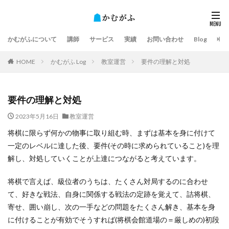
かむがふについて
講師
サービス
実績
お問い合わせ
Blog
HOME
かむがふ Log
教室運営
要件の理解と対処
要件の理解と対処
2023年5月16日
教室運営
将棋に限らず何かの物事に取り組む時、まずは基本を身に付けて
一定のレベルに達した後、要件(その時に求められていること)を理
解し、対処していくことが上達につながると考えています。
将棋で言えば、級位者のうちは、たくさん対局するのに合わせ
て、好きな戦法、自身に関係する戦法の定跡を覚えて、詰将棋、
寄せ、囲い崩し、次の一手などの問題をたくさん解き、基本を身
に付けることが有効でそうすれば(将棋会館道場の＝厳しめの)初段