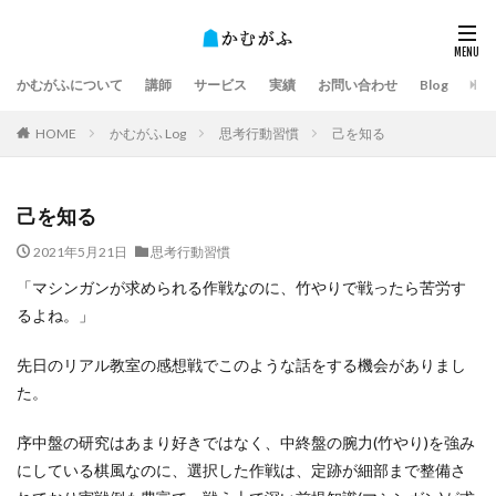
かむがふについて
講師
サービス
実績
お問い合わせ
Blog
HOME
かむがふ Log
思考行動習慣
己を知る
己を知る
2021年5月21日
思考行動習慣
「マシンガンが求められる作戦なのに、竹やりで戦ったら苦労す
るよね。」
先日のリアル教室の感想戦でこのような話をする機会がありまし
た。
序中盤の研究はあまり好きではなく、中終盤の腕力(竹やり)を強み
にしている棋風なのに、選択した作戦は、定跡が細部まで整備さ