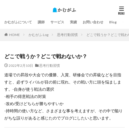
かむがふについて
講師
サービス
実績
お問い合わせ
Blog
HOME
かむがふ Log
思考行動習慣
どこで戦うか？どこで戦わ
どこで戦うか？どこで戦わないか？
2022年2月10日
思考行動習慣
道場での昇段や大会での優勝、入賞、研修会での昇級などを目指
すと、必ずライバルが目の前に現れ、その戦い方に頭を悩ましま
す。-自身が使う戦法の選択
-相手の得意戦法の対策
-攻め/受けどちらが勝ちやすいか
-持時間の使い方など、さまざまな事を考えますが、その中で陥り
がちな誤りがあると感じたのでブログにしたいと思います。