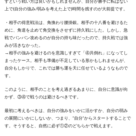
すという戦い方は良いかもしれませんが、自分が勝手に転ばない
上で(自分の強み/弱みを考えた上で)時間を残すのが大前提です。
・相手の得意戦法は、角換わり腰掛銀。相手の十八番を避けるた
めに、角道を止めて角交換をさせずに持久戦にした。しかし、急
戦でバンバン攻めるのが自分の持ち味だったので、持久戦では強
みが活きなかった。
→相手の強みを避けるのを意識しすぎて「④共倒れ」になってし
まったケース。相手も準備が不足している形かもしれませんが、
自分もしかりで、これでは勝ち運を天に任せているようなもので
す。
このように、相手のことを考え過ぎるあまりに、自分に意識が向
かず、③④で戦うのは避けるべきです。
最初に考えるべきは、自分の強みをいかに活かすか、自分の弱み
の展開にいかにしないか、つまり、”自分”からスタートすることで
す。そうすると、自然に必ず①②のどちらかで戦えます。