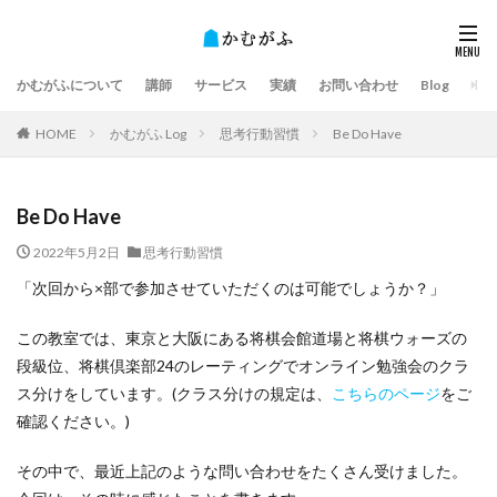
かむがふについて
講師
サービス
実績
お問い合わせ
Blog
HOME
かむがふ Log
思考行動習慣
Be Do Have
Be Do Have
2022年5月2日
思考行動習慣
「次回から×部で参加させていただくのは可能でしょうか？」
この教室では、東京と大阪にある将棋会館道場と将棋ウォーズの
段級位、将棋倶楽部24のレーティングでオンライン勉強会のクラ
ス分けをしています。(クラス分けの規定は、
こちらのページ
をご
確認ください。)
その中で、最近上記のような問い合わせをたくさん受けました。