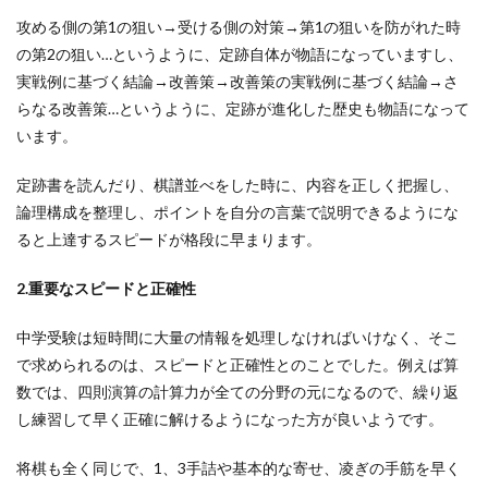
攻める側の第1の狙い→受ける側の対策→第1の狙いを防がれた時
の第2の狙い…というように、定跡自体が物語になっていますし、
実戦例に基づく結論→改善策→改善策の実戦例に基づく結論→さ
らなる改善策…というように、定跡が進化した歴史も物語になって
います。
定跡書を読んだり、棋譜並べをした時に、内容を正しく把握し、
論理構成を整理し、ポイントを自分の言葉で説明できるようにな
ると上達するスピードが格段に早まります。
2.重要なスピードと正確性
中学受験は短時間に大量の情報を処理しなければいけなく、そこ
で求められるのは、スピードと正確性とのことでした。例えば算
数では、四則演算の計算力が全ての分野の元になるので、繰り返
し練習して早く正確に解けるようになった方が良いようです。
将棋も全く同じで、1、3手詰や基本的な寄せ、凌ぎの手筋を早く