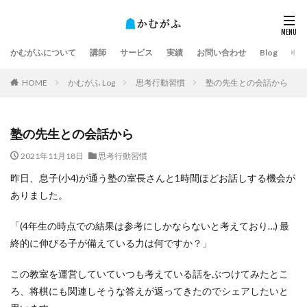
かむがふについて
講師
サービス
実績
お問い合わせ
Blog
HOME
かむがふ Log
思考行動習慣
塾の先生との会話から
塾の先生との会話から
2021年11月18日
思考行動習慣
昨日、息子(小4)が通う塾の室長さんと1時間ほどお話しする機会が
ありました。
「(4年生の時点での結果は参考にしかならないと考えており…) 最
終的に伸びる子が備えている力は何ですか？」
この教室を運営していていつも考えている話をぶつけてみたとこ
ろ、将棋にも関連しそうな答えが返ってきたのでシェアしたいと