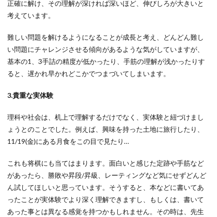
正確に解け、その理解が深ければ深いほど、伸びしろが大きいと
考えています。
難しい問題を解けるようになることが成長と考え、どんどん難し
い問題にチャレンジさせる傾向があるような気がしていますが、
基本の1、3手詰の精度が低かったり、手筋の理解が浅かったりす
ると、遅かれ早かれどこかでつまづいてしまいます。
3.貴重な実体験
理科や社会は、机上で理解するだけでなく、実体験と紐づけまし
ょうとのことでした。例えば、興味を持った土地に旅行したり、
11/19(金)にある月食をこの目で見たり…
これも将棋にも当てはまります。面白いと感じた定跡や手筋など
があったら、勝敗や昇段/昇級、レーティングなど気にせずどんど
ん試してほしいと思っています。そうすると、本などに書いてあ
ったことが実体験でより深く理解できますし、もしくは、書いて
あった事とは異なる感覚を持つかもしれません。その時は、先生