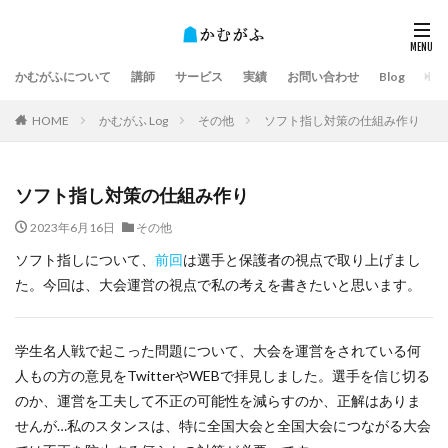
かむがふについて
講師
サービス
実績
お問い合わせ
Blog
HOME
かむがふ Log
その他
ソフト指し対策の仕組み作り
ソフト指し対策の仕組み作り
2023年6月16日
その他
ソフト指しについて、
前回
は選手と保護者の視点で取り上げまし
た。今回は、大会運営の視点で私の考えを書きたいと思います。
学生名人戦で起こった問題について、大会を運営をされている何
人もの方の意見をTwitterやWEBで拝見しました。選手を信じ切る
のか、運営を工夫して不正の可能性を減らすのか、正解はありま
せんが…私のスタンスは、特に全国大会と全国大会につながる大会